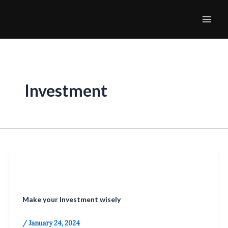
Skip
Mai
to
Men
content
Investment
Investment
Make your Investment wisely
/
January 24, 2024