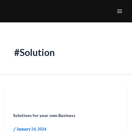
Skip
Mai
to
Men
content
#Solution
Business Solutions
Solutions for your own Business
/
January 24, 2024