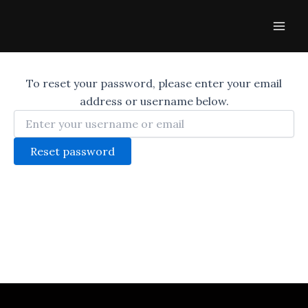
Skip
Mai
to
Men
content
To reset your password, please enter your email
address or username below.